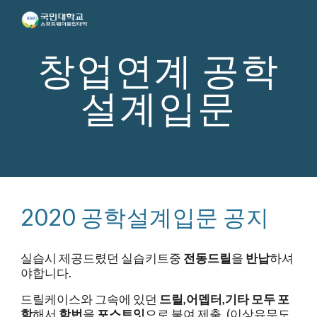
Skip to main content
Skip to navigation
창업연계 공학
설계입문
2020 공학설계입문 공지
실습시 제공드렸던 실습키트중 
전동드릴
을 
반납
하셔
야합니다.
드릴케이스와 그속에 있던 
드릴,어뎁터,기타 모두 포
함
해서 
학번
을 
포스트잇
으로 붙여 제출.
 (이상유무도 