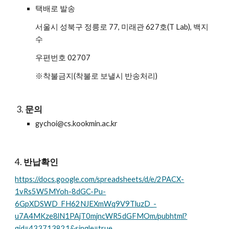
택배로 발송
서울시 성북구 정릉로 77, 미래관 6
27
호(
T Lab
),
 백지
수
우편번호 02707 
※착불금지(착불로 보낼시 반송처리)
문의
gychoi@cs.kookmin.ac.kr 
4. 
반납확인
https://docs.google.com/spreadsheets/d/e/2PACX-
1vRs5W5MYoh-8dGC-Pu-
6GpXDSWD_FH62NJEXmWq9V9TluzD_-
u7A4MKze8lN1PAjT0mjncWR5dGFMOm/pubhtml?
gid=433713821&single=true